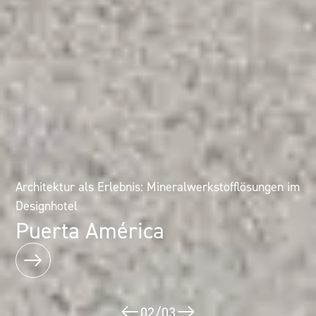
Architektur als Erlebnis: Mineralwerkstofflösungen im
Markenarchitektur in Form gebracht
Designhotel
Leonardo Glasscube
Puerta América
02
/
03