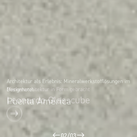
Architektur als Erlebnis: Mineralwerkstofflösungen im
Markenarchitektur in Form gebracht
Designhotel
Leonardo Glasscube
Puerta América
02
/
03