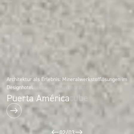
Architektur als Erlebnis: Mineralwerkstofflösungen im
Markenarchitektur in Form gebracht
Designhotel
Leonardo Glasscube
Puerta América
02
/
03