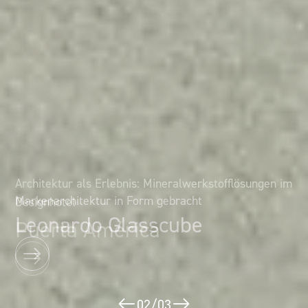
Architektur als Erlebnis: Mineralwerkstofflösungen im
Markenarchitektur in Form gebracht
Designhotel
Leonardo Glasscube
Puerta América
02
/
03