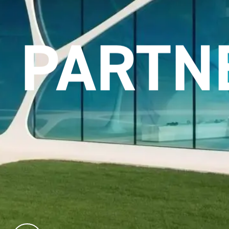
ETZUN
PARTN
kstofflösungen im Designhotel