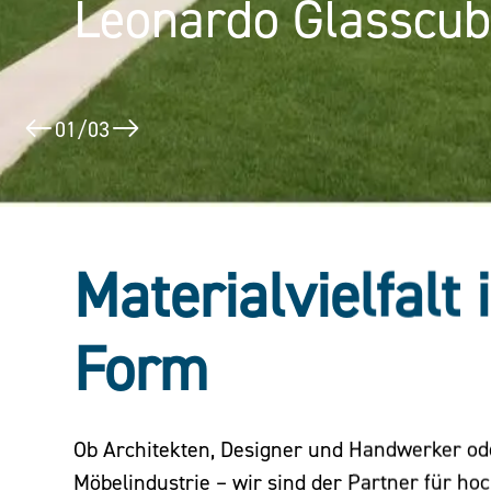
Leonardo Glasscu
Puerta América
02
/
03
Materialvielfalt 
Form
Ob Architekten, Designer und Handwerker o
Möbelindustrie – wir sind der Partner für ho