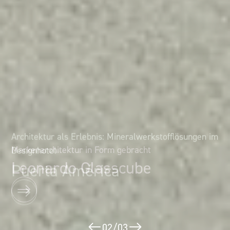
Architektur als Erlebnis: Mineralwerkstofflösungen im
Markenarchitektur in Form gebracht
Designhotel
Leonardo Glasscube
Puerta América
02
/
03