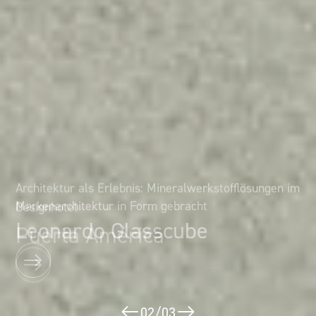
Architektur als Erlebnis: Mineralwerkstofflösungen im
Markenarchitektur in Form gebracht
Designhotel
Leonardo Glasscube
Puerta América
02
/
03