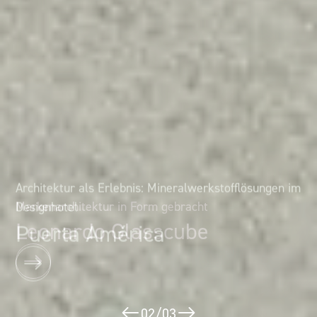
Architektur als Erlebnis: Mineralwerkstofflösungen im
Markenarchitektur in Form gebracht
Designhotel
Leonardo Glasscube
Puerta América
02
/
03