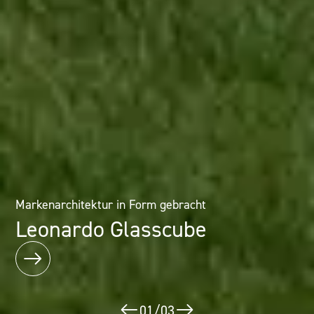
Architektur als Erlebnis: Mineralwerkstofflösungen im
Markenarchitektur in Form gebracht
Designhotel
Leonardo Glasscube
Puerta América
02
/
03