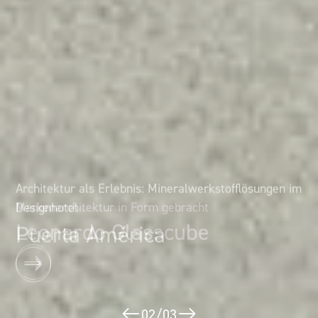
Architektur als Erlebnis: Mineralwerkstofflösungen im
Markenarchitektur in Form gebracht
Designhotel
Leonardo Glasscube
Puerta América
02
/
03