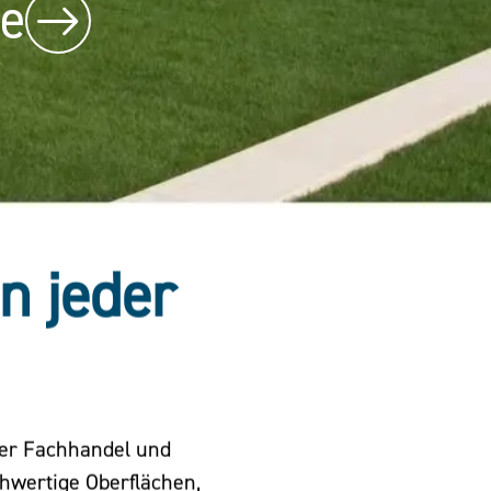
be
in jeder
der Fachhandel und
chwertige Oberflächen,