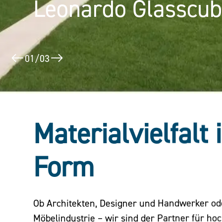
Leonardo Glasscu
Puerta América
02
/
03
Materialvielfalt 
Form
Ob Architekten, Designer und Handwerker o
Möbelindustrie – wir sind der Partner für ho