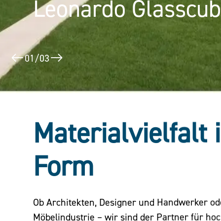
Leonardo Glasscu
Puerta América
02
/
03
Materialvielfalt 
Form
Ob Architekten, Designer und Handwerker o
Möbelindustrie – wir sind der Partner für ho