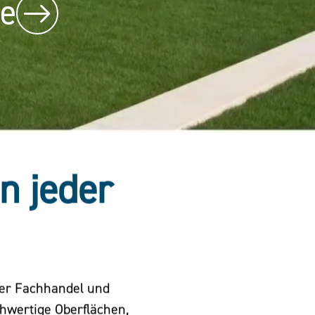
be
in jeder
der Fachhandel und
chwertige Oberflächen,