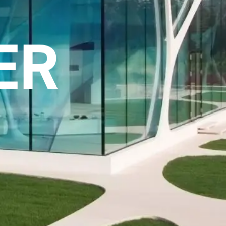
GS
ER