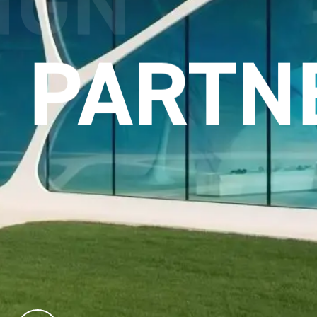
ETZUN
PARTN
kstofflösungen im Designhotel