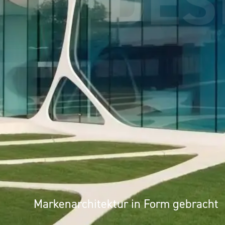
UMS
Markenarchitektur in Form gebracht
Architektur als Erlebnis: Mineralwer