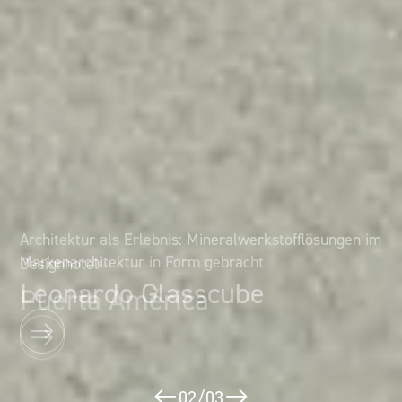
Architektur als Erlebnis: Mineralwerkstofflösungen im
Markenarchitektur in Form gebracht
Designhotel
Leonardo Glasscube
Puerta América
02
/
03