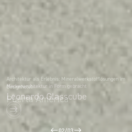
Architektur als Erlebnis: Mineralwerkstofflösungen im
Markenarchitektur in Form gebracht
Designhotel
Leonardo Glasscube
Puerta América
02
/
03