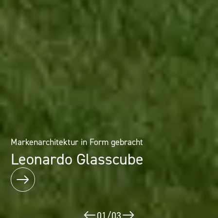
Architektur als Erlebnis: Mineralwerkstofflösungen im
Markenarchitektur in Form gebracht
Designhotel
Leonardo Glasscube
Puerta América
02
/
03