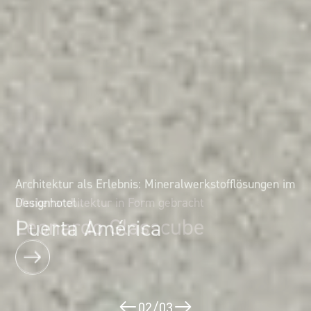
Architektur als Erlebnis: Mineralwerkstofflösungen im
Markenarchitektur in Form gebracht
Designhotel
Leonardo Glasscube
Puerta América
02
/
03