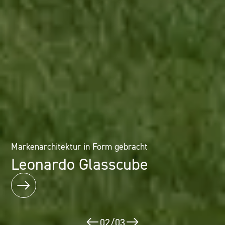
Architektur als Erlebnis: Mineralwerkstofflösungen im
Markenarchitektur in Form gebracht
Designhotel
Leonardo Glasscube
Puerta América
02
/
03