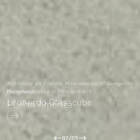
Architektur als Erlebnis: Mineralwerkstofflösungen im
Markenarchitektur in Form gebracht
Designhotel
Leonardo Glasscube
Puerta América
02
/
03