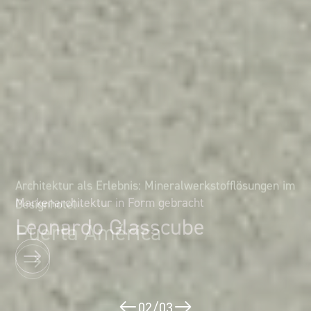
Architektur als Erlebnis: Mineralwerkstofflösungen im
Markenarchitektur in Form gebracht
Designhotel
Leonardo Glasscube
Puerta América
02
/
03