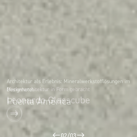
Architektur als Erlebnis: Mineralwerkstofflösungen im
Markenarchitektur in Form gebracht
Designhotel
Leonardo Glasscube
Puerta América
02
/
03