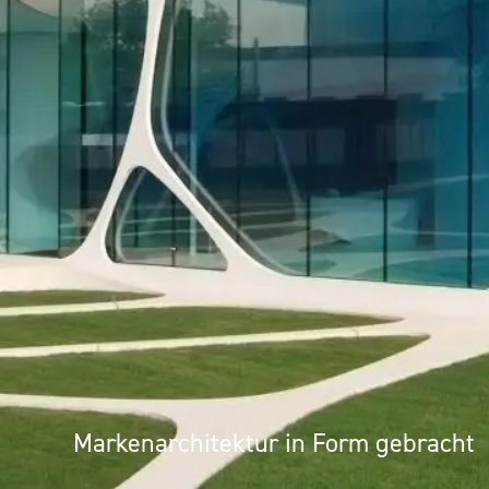
UMS
Markenarchitektur in Form gebracht
Architektur als Erlebnis: Mineralwer