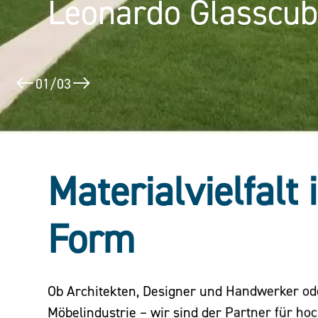
Leonardo Glasscu
Puerta América
02
/
03
Materialvielfalt 
Form
Ob Architekten, Designer und Handwerker o
Möbelindustrie – wir sind der Partner für ho