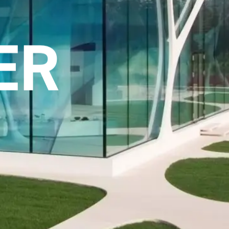
GS
ER