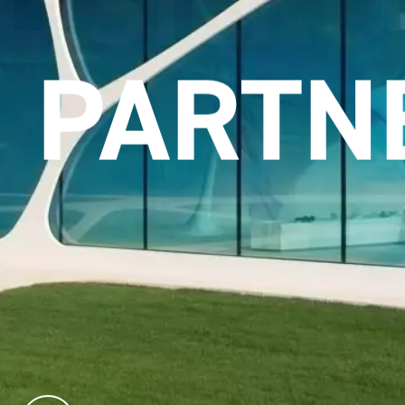
ETZUN
PARTN
kstofflösungen im Designhotel