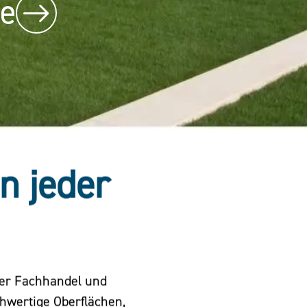
be
in jeder
der Fachhandel und
chwertige Oberflächen,