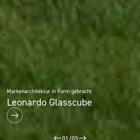
Architektur als Erlebnis: Mineralwerkstofflösungen im
Markenarchitektur in Form gebracht
Designhotel
Leonardo Glasscube
Puerta América
02
/
03