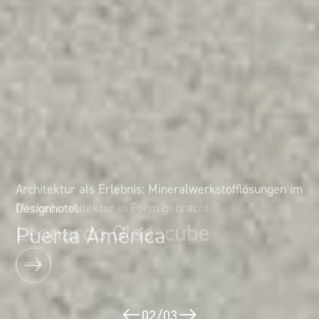
Architektur als Erlebnis: Mineralwerkstofflösungen im
Markenarchitektur in Form gebracht
Designhotel
Leonardo Glasscube
Puerta América
02
/
03