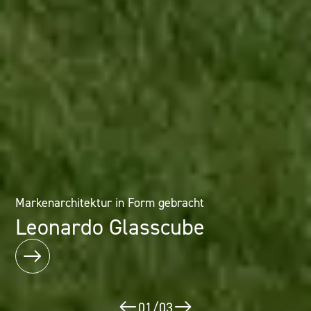
Architektur als Erlebnis: Mineralwerkstofflösungen im
Markenarchitektur in Form gebracht
Designhotel
Leonardo Glasscube
Puerta América
02
/
03