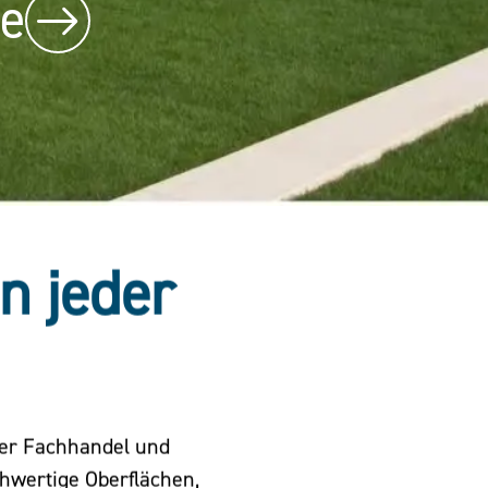
be
nische Sitzskulptur
in jeder
der Fachhandel und
chwertige Oberflächen,