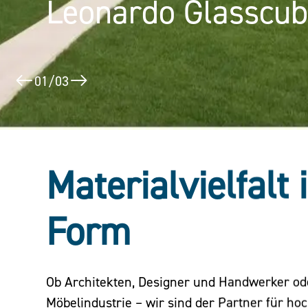
Leonardo Glasscu
Public Design orga
02
/
03
Materialvielfalt 
Form
Ob Architekten, Designer und Handwerker o
Möbelindustrie – wir sind der Partner für ho