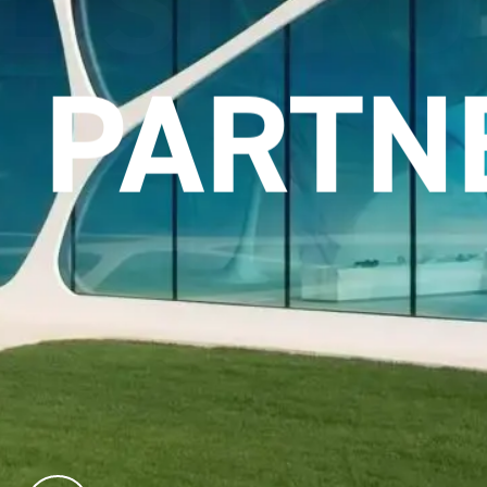
IGN
PARTN
a