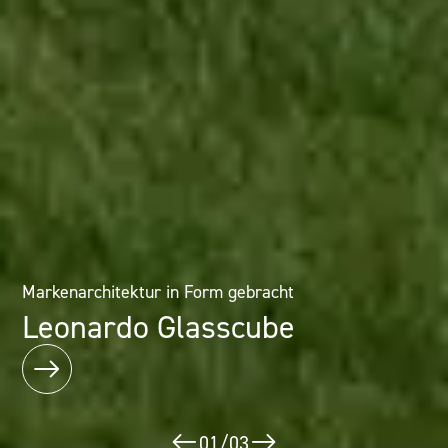
Architektur als Erlebnis: Mineralwerkstofflösungen im
Markenarchitektur in Form gebracht
Designhotel
Leonardo Glasscube
Puerta América
02
/
03