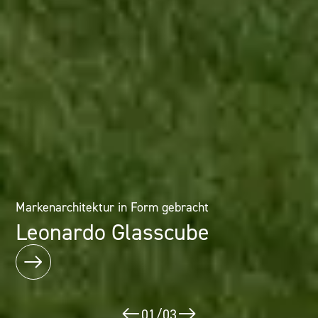
Architektur als Erlebnis: Mineralwerkstofflösungen im
Markenarchitektur in Form gebracht
Designhotel
Leonardo Glasscube
Puerta América
02
/
03