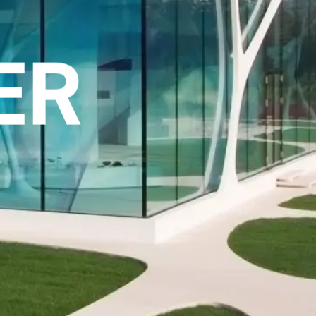
GS
ER