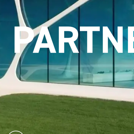
ETZUN
PARTN
kstofflösungen im Designhotel