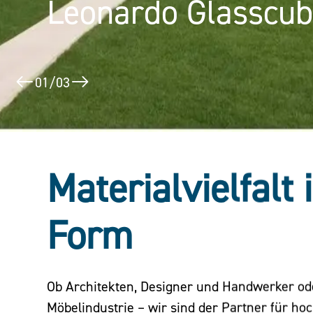
Leonardo Glasscu
Puerta América
02
/
03
Materialvielfalt 
Form
Ob Architekten, Designer und Handwerker o
Möbelindustrie – wir sind der Partner für ho