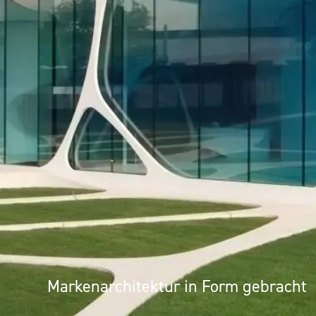
UMS
Markenarchitektur in Form gebracht
Architektur als Erlebnis: Mineralwer