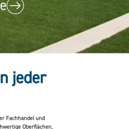
be
in jeder
der Fachhandel und
chwertige Oberflächen,