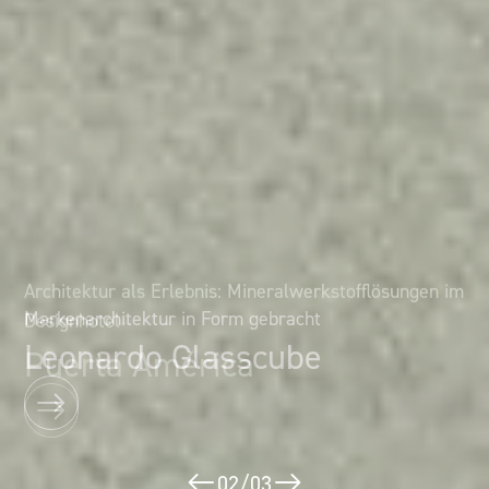
Architektur als Erlebnis: Mineralwerkstofflösungen im
Markenarchitektur in Form gebracht
Designhotel
Leonardo Glasscube
Puerta América
02
/
03