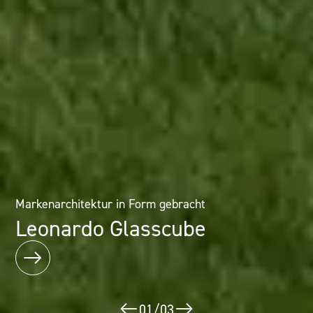
Architektur als Erlebnis: Mineralwerkstofflösungen im
Markenarchitektur in Form gebracht
Designhotel
Leonardo Glasscube
Puerta América
02
/
03