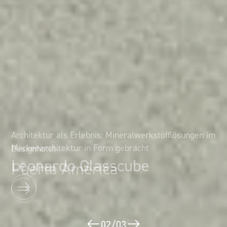
Architektur als Erlebnis: Mineralwerkstofflösungen im
Markenarchitektur in Form gebracht
Designhotel
Leonardo Glasscube
Puerta América
02
/
03