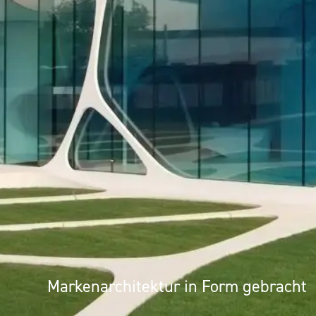
UMS
Markenarchitektur in Form gebracht
Architektur als Erlebnis: Mineralwer