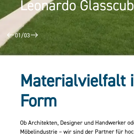
Leonardo Glasscu
Puerta América
02
/
03
Materialvielfalt 
Form
Ob Architekten, Designer und Handwerker o
Möbelindustrie – wir sind der Partner für ho