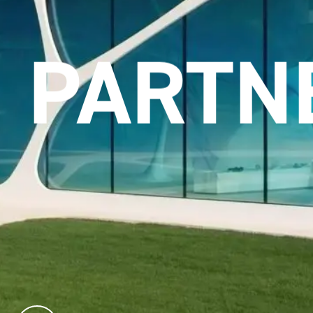
ETZUN
PARTN
kstofflösungen im Designhotel