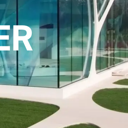
GS
ER