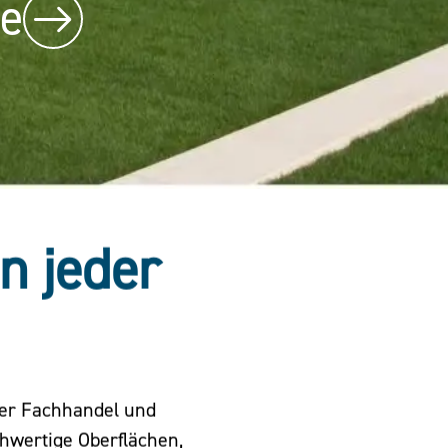
be
in jeder
der Fachhandel und
chwertige Oberflächen,