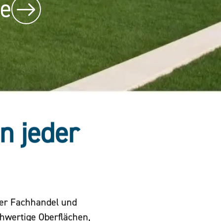
be
in jeder
der Fachhandel und
chwertige Oberflächen,