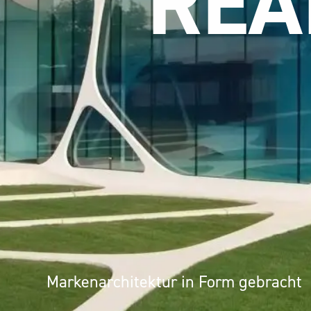
Markenarchitektur in Form gebracht
Architektur als Erlebnis: Mineralwer