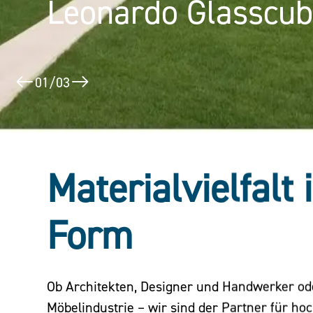
Leonardo Glasscu
Puerta América
02
/
03
Materialvielfalt 
Form
Ob Architekten, Designer und Handwerker o
Möbelindustrie – wir sind der Partner für ho