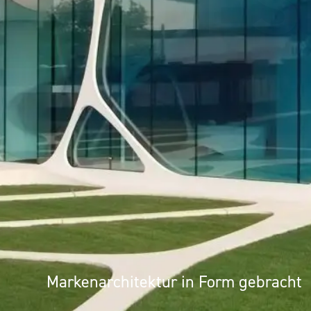
UMS
Markenarchitektur in Form gebracht
Architektur als Erlebnis: Mineralwer