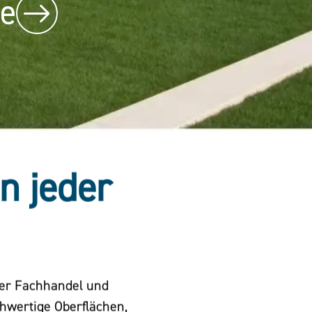
be
in jeder
der Fachhandel und
chwertige Oberflächen,