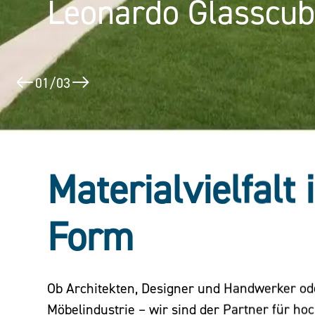
Leonardo Glasscu
Puerta América
02
/
03
Materialvielfalt 
Form
Ob Architekten, Designer und Handwerker o
Möbelindustrie – wir sind der Partner für ho