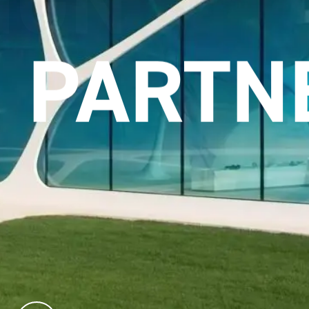
ETZUN
PARTN
kstofflösungen im Designhotel