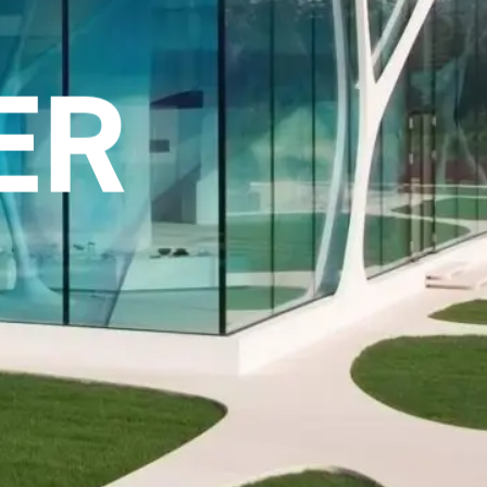
GS
ER