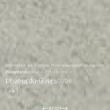
Architektur als Erlebnis: Mineralwerkstofflösungen im
Markenarchitektur in Form gebracht
Designhotel
Leonardo Glasscube
Puerta América
02
/
03