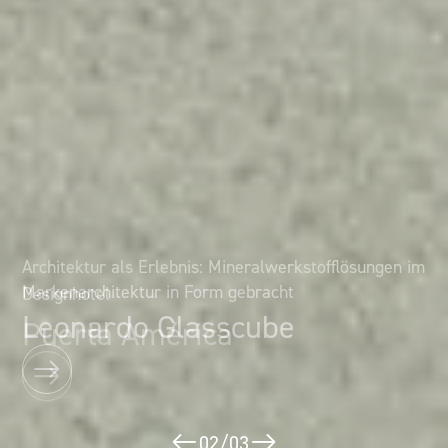
Architektur als Erlebnis: Mineralwerkstofflösungen im
Markenarchitektur in Form gebracht
Designhotel
Leonardo Glasscube
Puerta América
02
/
03