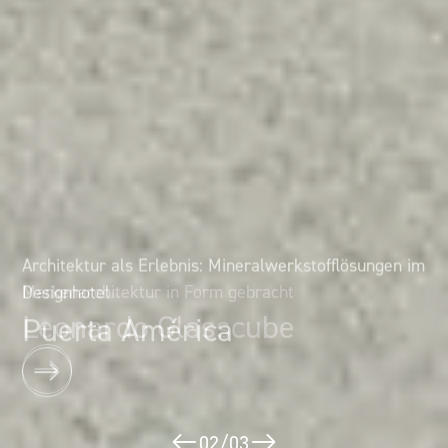
Architektur als Erlebnis: Mineralwerkstofflösungen im
Markenarchitektur in Form gebracht
Designhotel
Leonardo Glasscube
Puerta América
02
/
03