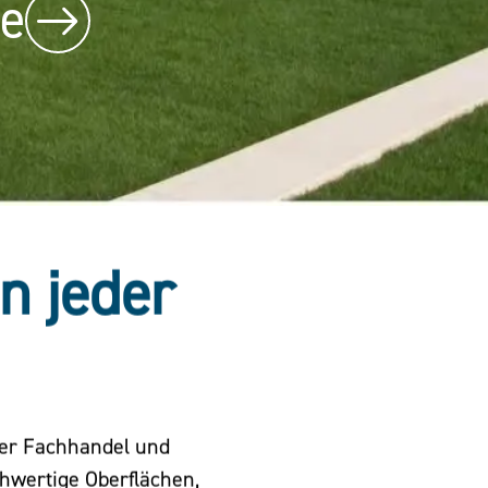
be
in jeder
der Fachhandel und
chwertige Oberflächen,