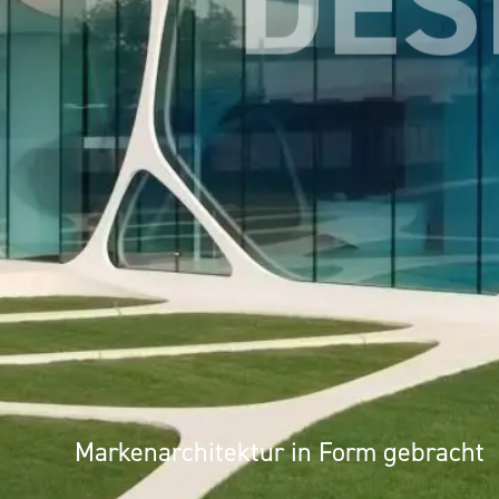
UMS
Markenarchitektur in Form gebracht
Architektur als Erlebnis: Mineralwer