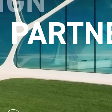
ETZUN
PARTN
kstofflösungen im Designhotel