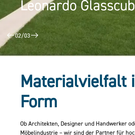
Leonardo Glasscu
Puerta América
02
/
03
Materialvielfalt 
Form
Ob Architekten, Designer und Handwerker o
Möbelindustrie – wir sind der Partner für ho