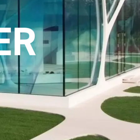
GS
ER