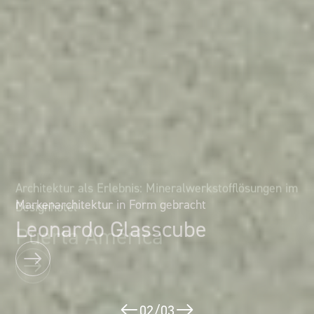
Architektur als Erlebnis: Mineralwerkstofflösungen im
Markenarchitektur in Form gebracht
Designhotel
Leonardo Glasscube
Puerta América
02
/
03