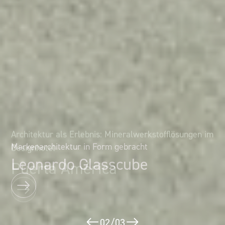
Architektur als Erlebnis: Mineralwerkstofflösungen im
Markenarchitektur in Form gebracht
Designhotel
Leonardo Glasscube
Puerta América
02
/
03