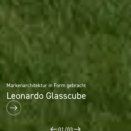
Architektur als Erlebnis: Mineralwerkstofflösungen im
Markenarchitektur in Form gebracht
Designhotel
Leonardo Glasscube
Puerta América
02
/
03