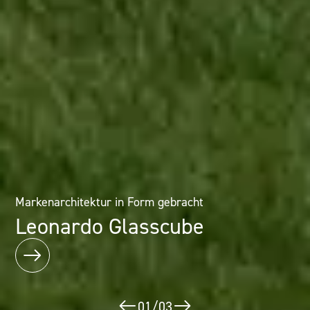
Architektur als Erlebnis: Mineralwerkstofflösungen im
Markenarchitektur in Form gebracht
Designhotel
Leonardo Glasscube
Puerta América
02
/
03