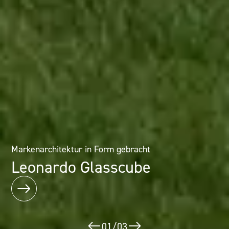
Architektur als Erlebnis: Mineralwerkstofflösungen im
Markenarchitektur in Form gebracht
Designhotel
Leonardo Glasscube
Puerta América
02
/
03