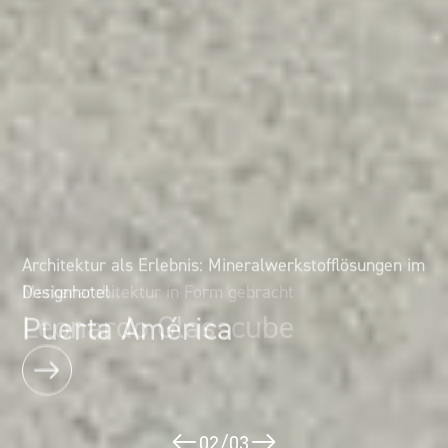
Architektur als Erlebnis: Mineralwerkstofflösungen im
Markenarchitektur in Form gebracht
Designhotel
Leonardo Glasscube
Puerta América
02
/
03